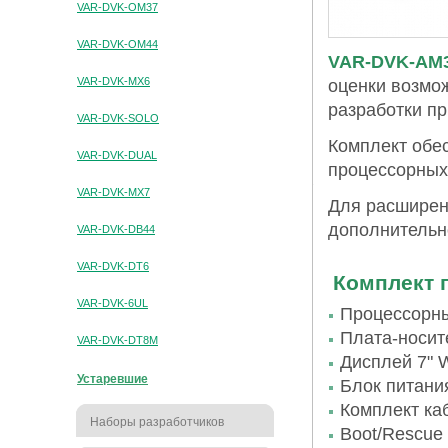
VAR-DVK-OM37
VAR-DVK-OM44
VAR-DVK-AM
VAR-DVK-MX6
оценки возмо
разработки п
VAR-DVK-SOLO
Комплект обе
VAR-DVK-DUAL
процессорны
VAR-DVK-MX7
Для расширен
дополнительн
VAR-DVK-DB44
VAR-DVK-DT6
Комплект 
VAR-DVK-6UL
Процессорн
Плата-носит
VAR-DVK-DT8M
Дисплей 7" 
Устаревшие
Блок питани
Комплект ка
Наборы разработчиков
Boot/Rescue