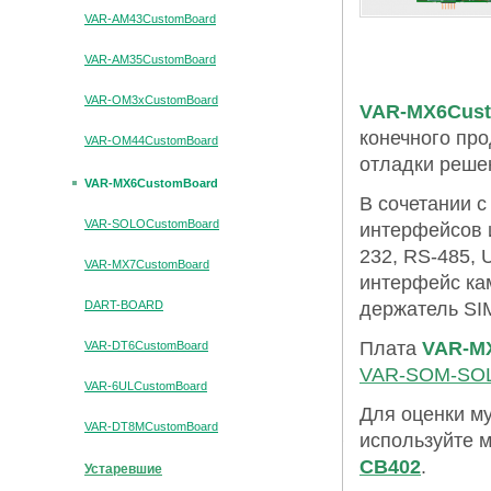
VAR-AM43CustomBoard
VAR-AM35CustomBoard
VAR-OM3xCustomBoard
VAR-MX6Cus
конечного про
VAR-OM44CustomBoard
отладки реше
VAR-MX6CustomBoard
В сочетании 
VAR-SOLOCustomBoard
интерфейсов и
232, RS-485, U
VAR-MX7CustomBoard
интерфейс ка
DART-BOARD
держатель SI
Плата
VAR-M
VAR-DT6CustomBoard
VAR-SOM-SO
VAR-6ULCustomBoard
Для оценки м
VAR-DT8MCustomBoard
используйте 
CB402
.
Устаревшие