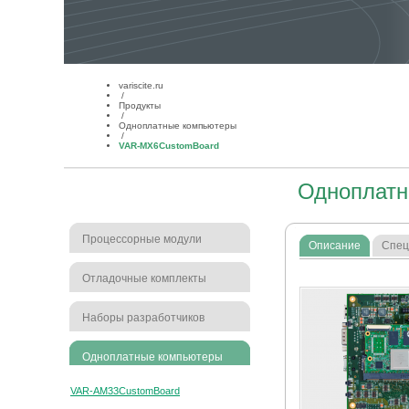
variscite.ru
/
Продукты
/
Одноплатные компьютеры
/
VAR-MX6CustomBoard
Одноплатн
Процессорные модули
Описание
Спец
Отладочные комплекты
Наборы разработчиков
Одноплатные компьютеры
VAR-AM33CustomBoard