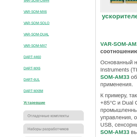
VAR-SOM-OM44
VAR-SOM-MX6
ускорител
VAR-SOM-SOLO
VAR-SOM-DUAL
VAR-SOM-AM
VAR-SOM-MX7
соотношени
DART-4460
Основанный н
DART-MX6
Instruments (
SOM-AM33
об
DART-6UL
применения.
DART-MX8M
К примеру, та
+85°C и Dual
Устаревшие
промышленных
Отладочные комплекты
управления, о
USB, сенсорны
Наборы разработчиков
SOM-AM33
вы