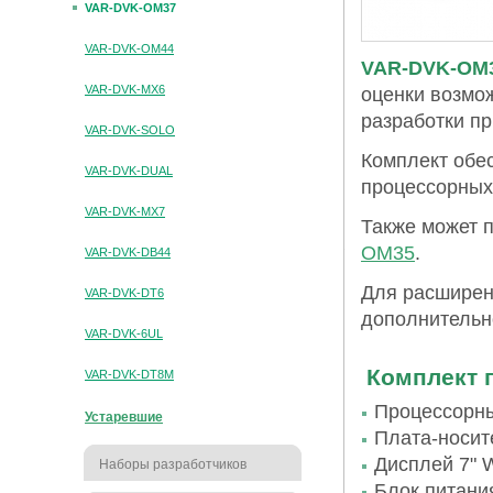
VAR-DVK-OM37
VAR-DVK-OM44
VAR-DVK-OM
VAR-DVK-MX6
оценки возмо
разработки п
VAR-DVK-SOLO
Комплект обе
VAR-DVK-DUAL
процессорны
VAR-DVK-MX7
Также может 
OM35
.
VAR-DVK-DB44
Для расширен
VAR-DVK-DT6
дополнительн
VAR-DVK-6UL
Комплект 
VAR-DVK-DT8M
Процессорн
Устаревшие
Плата-носит
Дисплей 7" 
Наборы разработчиков
Блок питани