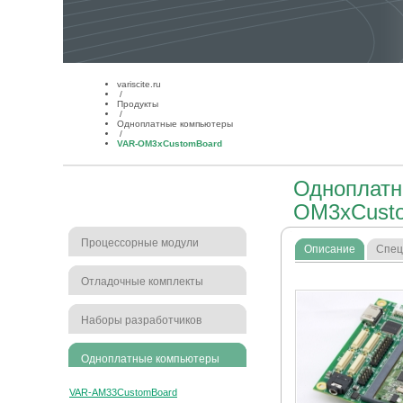
variscite.ru
/
Продукты
/
Одноплатные компьютеры
/
VAR-OM3xCustomBoard
Одноплатн
OM3xCust
Процессорные модули
Описание
Спец
Отладочные комплекты
Наборы разработчиков
Одноплатные компьютеры
VAR-AM33CustomBoard