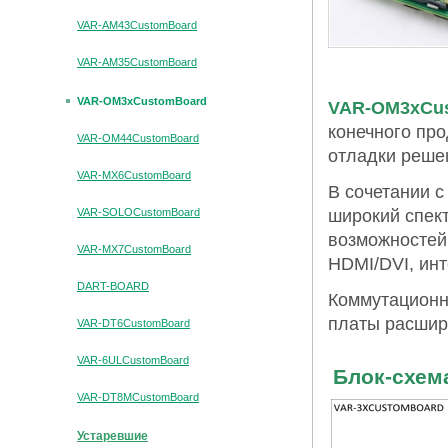
VAR-AM43CustomBoard
VAR-AM35CustomBoard
VAR-OM3xCustomBoard
VAR-OM3xCu
конечного про
VAR-OM44CustomBoard
отладки реше
VAR-MX6CustomBoard
В сочетании 
VAR-SOLOCustomBoard
широкий спек
возможностей, 
VAR-MX7CustomBoard
HDMI/DVI, ин
DART-BOARD
Коммутационн
платы расши
VAR-DT6CustomBoard
VAR-6ULCustomBoard
Блок-схем
VAR-DT8MCustomBoard
Устаревшие