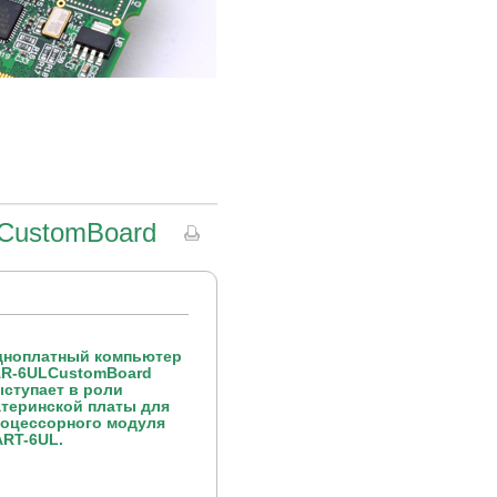
CustomBoard
дноплатный компьютер
AR-6ULCustomBoard
ступает в роли
теринской платы для
оцессорного модуля
RT-6UL.