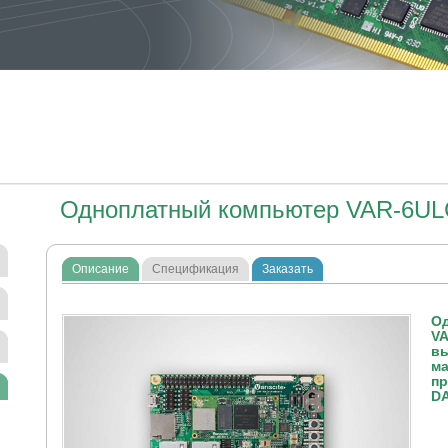
Одноплатный компьютер VAR-6UL
Описание
Спецификация
Заказать
О
V
вы
ма
пр
DA