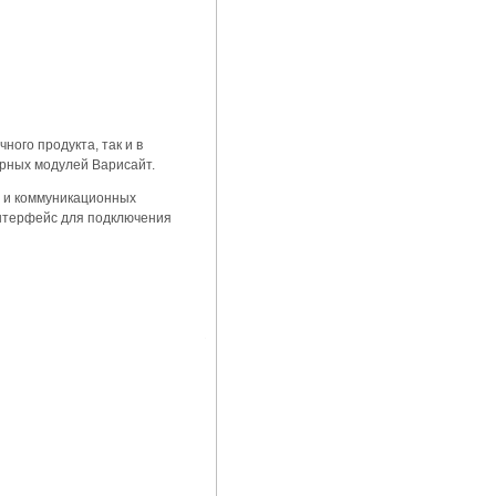
ного продукта, так и в
орных модулей Варисайт.
 и коммуникационных
 интерфейс для подключения