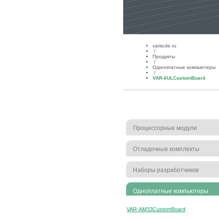
variscite.ru
/
Продукты
/
Одноплатные компьютеры
/
VAR-6ULCustomBoard
Процессорные модули
Отладочные комплекты
Наборы разработчиков
Одноплатные компьютеры
VAR-AM33CustomBoard